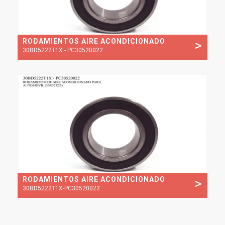
RODAMIENTOS AIRE ACONDICIONADO
>
30BD5222T1X - PC30520022
RODAMIENTOS AIRE ACONDICIONADO
>
30BD5222T1X-PC30520022